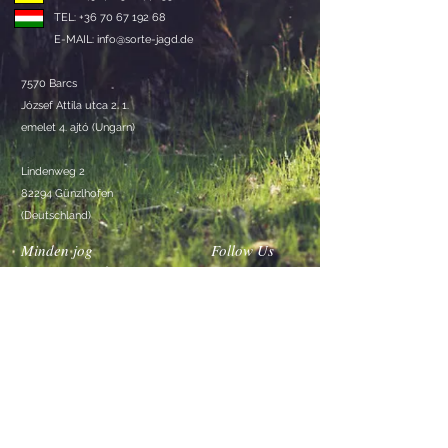
TEL: +36 70 67 192 68
E-MAIL:
info@sorte-jagd.de
7570 Barcs
József Attila utca 2. 1.
emelet 4. ajtó (Ungarn)
Lindenweg 2
82294 Günzlhofen
(Deutschland)
Minden jog
Follow Us
fenntartva! 2023
Sörte Jagd Kft
Impressum